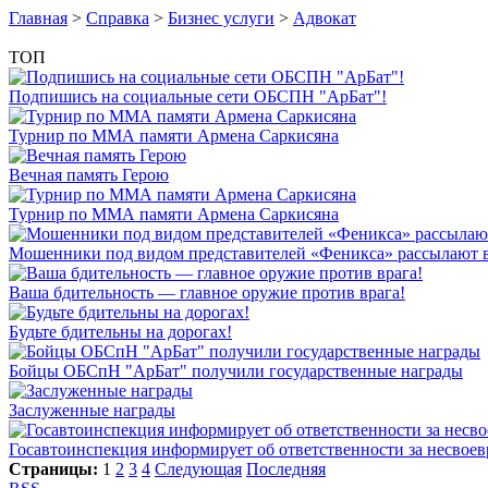
Главная
>
Справка
>
Бизнес услуги
>
Адвокат
ТОП
Подпишись на социальные сети ОБСПН "АрБат"!
Турнир по ММА памяти Армена Саркисяна
Вечная память Герою
Турнир по ММА памяти Армена Саркисяна
Мошенники под видом представителей «Феникса» рассылают 
Ваша бдительность — главное оружие против врага!
Будьте бдительны на дорогах!
Бойцы ОБСпН "АрБат" получили государственные награды
Заслуженные награды
Госавтоинспекция информирует об ответственности за несвое
Страницы:
1
2
3
4
Следующая
Последняя