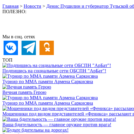
Главная
>
Новости
>
Денис Пушилин и губернатор Тульской о
ПОЛЕЗНО:
Мы в соц. сетях
ТОП
Подпишись на социальные сети ОБСПН "АрБат"!
Турнир по ММА памяти Армена Саркисяна
Вечная память Герою
Турнир по ММА памяти Армена Саркисяна
Мошенники под видом представителей «Феникса» рассылают 
Ваша бдительность — главное оружие против врага!