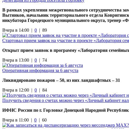
Делегация из Городца посетила Горловку
В рамках укрепления межрегионального сотрудничества за
Вытников, начальник территориального отдела Ковригинск
инкубатора Городецкого муниципального округа, тренер «
Вчера в 14:00 |
0
|
89
Стартовал прием заявок на участие в проекте «Лаборатория с
Открыт прием заявок в программу «Лаборатория семейных 
Вчера в 13:00 |
0
|
74
Оперативная информация за 6 августа
Ликвидировано пожаров – 50, из них ландшафтных – 31
Вчера в 12:00 |
0
|
84
Получить сведения о счетах можно через «Личный кабинет на
ИФНС России по г. Горловке Донецкой Народной Республи
Вчера в 11:00 |
0
|
60