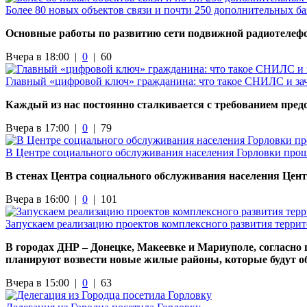
Более 80 новых объектов связи и почти 250 дополнительных б
Основные работы по развитию сети подвижной радиотелефо
Вчера в 18:00 |
0
|
60
Главный «цифровой ключ» гражданина: что такое СНИЛС и за
Каждый из нас постоянно сталкивается с требованием пре
Вчера в 17:00 |
0
|
79
В Центре социального обслуживания населения Горловки прош
В стенах Центра социального обслуживания населения Цент
Вчера в 16:00 |
0
|
101
Запускаем реализацию проектов комплексного развития терри
В городах ДНР – Донецке, Макеевке и Мариуполе, согласно
планируют возвести новые жилые районы, которые будут о
Вчера в 15:00 |
0
|
63