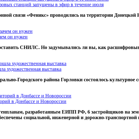
азовых станций запущены в эфир в течение июля
нной связи «Феникс» проводились на территории Донецкой 
чем он нужен
доставить СНИЛС. Но задумывались ли вы, как расшифровыва
ла художественная выставка
рально-Городского района Горловки состоялось культурное с
торий в Донбассе и Новороссии
 генпланам, разработанным ЕИПП РФ, 6 застройщиков на зем
беспечены социальной, инженерной и дорожно-транспортной