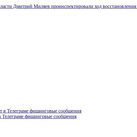
бласти Дмитрий Миляев проинспектировали ход восстановления
в Телеграме фишинговые сообщения