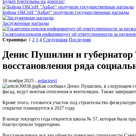
Будьте бдительны на дорогах!
Бойцы ОБСпН "АрБат" получили государственные награды
Заслуженные награды
Госавтоинспекция информирует об ответственности за несвое
Страницы:
1
2
3
4
Следующая
Последняя
Денис Пушилин и губернатор
восстановления ряда социаль
18 ноября 2025 -
redactorvl
Как сообщил Денис Пушилин, в следующем го
фасад, ведут монтаж отопления и вентиляции. Также завершаетс
Кроме этого, готовится участок под строительство физкультурн
открытие планируется в 2027 году.
В конце текущего года откроется школа № 57, которая была пра
благоустроили территорию.
Восстанавливать все эти объекты помогают специалисты Санкт