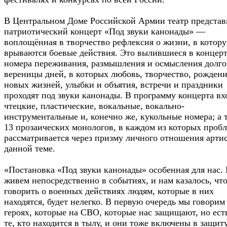
В Центральном Доме Российской Армии театр представ
патриотический концерт «Под звуки канонады» —
воплощённая в творчество рефлексия о жизни, в котор
врываются боевые действия. Это вылившиеся в концер
номера переживания, размышления и осмысления долг
вереницы дней, в которых любовь, творчество, рожден
новых жизней, улыбки и объятия, встречи и праздники
проходят под звуки канонады. В программу концерта вх
чтецкие, пластические, вокальные, вокально-
инструментальные и, конечно же, кукольные номера; а 
13 прозаических монологов, в каждом из которых проб
рассматривается через призму личного отношения артис
данной теме.
«Постановка «Под звуки канонады» особенная для нас.
живем непосредственно в событиях, и нам казалось, чт
говорить о военных действиях людям, которые в них
находятся, будет нелегко. В первую очередь мы говорим
героях, которые на СВО, которые нас защищают, но ест
те, кто находится в тылу, и они тоже включены в защит