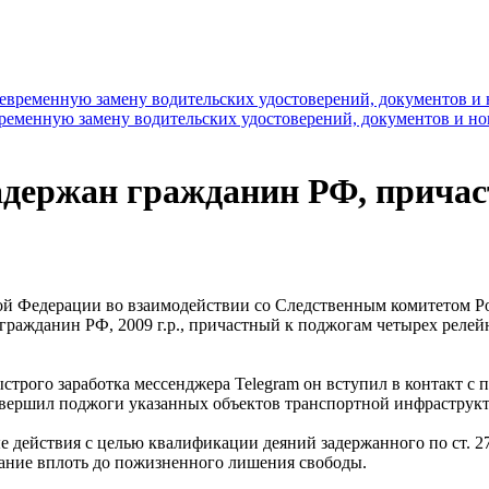
временную замену водительских удостоверений, документов и н
задержан гражданин РФ, прича
й Федерации во взаимодействии со Следственным комитетом Росс
н гражданин РФ, 2009 г.р., причастный к поджогам четырех рел
ыстрого заработка мессенджера Telegram он вступил в контакт с
овершил поджоги указанных объектов транспортной инфраструк
 действия с целью квалификации деяний задержанного по ст. 27
ание вплоть до пожизненного лишения свободы.