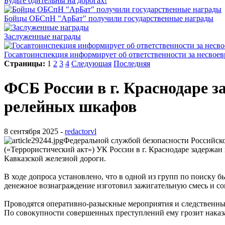
Будьте бдительны на дорогах!
Бойцы ОБСпН "АрБат" получили государственные награды
Заслуженные награды
Госавтоинспекция информирует об ответственности за несвое
Страницы:
1
2
3
4
Следующая
Последняя
ФСБ России в г. Краснодаре 
релейных шкафов
8 сентября 2025 -
redactorvl
Федеральной службой безопасности Российско
(«Террористический акт») УК России в г. Краснодаре задержа
Кавказской железной дороги.
В ходе допроса установлено, что в одной из групп по поиску б
денежное вознаграждение изготовил зажигательную смесь и с
Проводятся оперативно-разыскные мероприятия и следственные
По совокупности совершенных преступлений ему грозит наказ