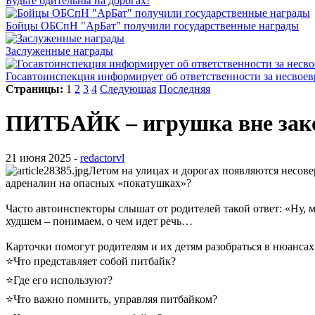
Будьте бдительны на дорогах!
Бойцы ОБСпН "АрБат" получили государственные награды
Заслуженные награды
Госавтоинспекция информирует об ответственности за несвое
Страницы:
1
2
3
4
Следующая
Последняя
ПИТБАЙК – игрушка вне зако
21 июня 2025 -
redactorvl
Летом на улицах и дорогах появляются несове
адреналин на опасных «покатушках»?
Часто автоинспекторы слышат от родителей такой ответ: «Ну, м
худшем – понимаем, о чем идет речь…
Карточки помогут родителям и их детям разобраться в нюанса
⭐️Что представляет собой питбайк?
⭐️Где его используют?
⭐️Что важно помнить, управляя питбайком?