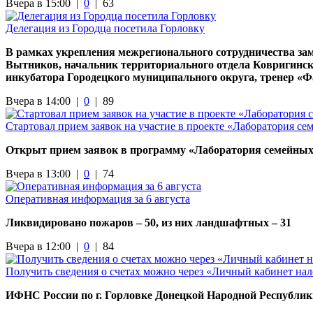
Вчера в 15:00 |
0
|
63
Делегация из Городца посетила Горловку
В рамках укрепления межрегионального сотрудничества за
Вытников, начальник территориального отдела Ковригинск
инкубатора Городецкого муниципального округа, тренер «
Вчера в 14:00 |
0
|
89
Стартовал прием заявок на участие в проекте «Лаборатория с
Открыт прием заявок в программу «Лаборатория семейных 
Вчера в 13:00 |
0
|
74
Оперативная информация за 6 августа
Ликвидировано пожаров – 50, из них ландшафтных – 31
Вчера в 12:00 |
0
|
84
Получить сведения о счетах можно через «Личный кабинет на
ИФНС России по г. Горловке Донецкой Народной Республи