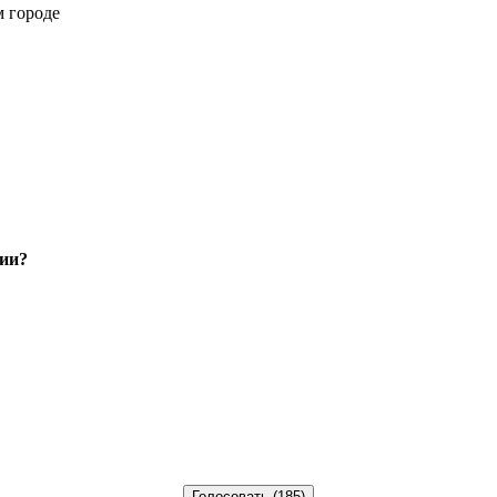
м городе
нии?