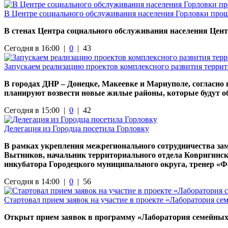
В Центре социального обслуживания населения Горловки прош
В стенах Центра социального обслуживания населения Цент
Сегодня в 16:00 |
0
|
43
Запускаем реализацию проектов комплексного развития терри
В городах ДНР – Донецке, Макеевке и Мариуполе, согласно
планируют возвести новые жилые районы, которые будут о
Сегодня в 15:00 |
0
|
42
Делегация из Городца посетила Горловку
В рамках укрепления межрегионального сотрудничества за
Вытников, начальник территориального отдела Ковригинск
инкубатора Городецкого муниципального округа, тренер «
Сегодня в 14:00 |
0
|
56
Стартовал прием заявок на участие в проекте «Лаборатория с
Открыт прием заявок в программу «Лаборатория семейных 