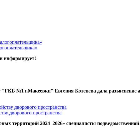
логоплательщика»
ки информирует!
 "ГКБ №1 г.Макеевки" Евгения Котенева дала разъяснение а
тву дворового пространства
мовых территорий 2024–2026» специалисты подведомственн