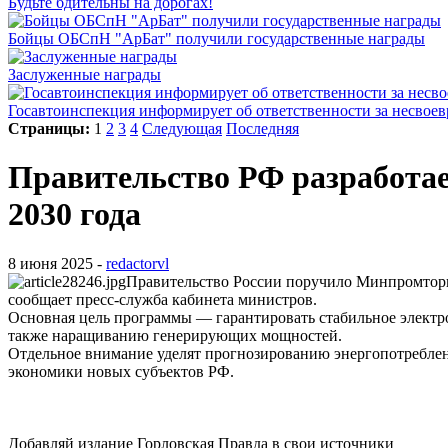
Будьте бдительны на дорогах!
Бойцы ОБСпН "АрБат" получили государственные награды
Заслуженные награды
Госавтоинспекция информирует об ответственности за несвое
Страницы:
1
2
3
4
Следующая
Последняя
Правительство РФ разработае
2030 года
8 июня 2025 -
redactorvl
Правительство России поручило Минпромторг
сообщает пресс-служба кабинета министров.
Основная цель программы — гарантировать стабильное электр
также наращиванию генерирующих мощностей.
Отдельное внимание уделят прогнозированию энергопотреблен
экономики новых субъектов РФ.
Добавляй издание Горловская Правда в свои источники