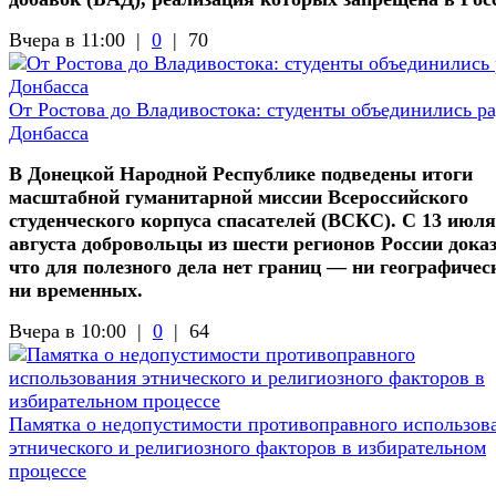
Вчера в 11:00 |
0
|
70
От Ростова до Владивостока: студенты объединились р
Донбасса
В Донецкой Народной Республике подведены итоги
масштабной гуманитарной миссии Всероссийского
студенческого корпуса спасателей (ВСКС). С 13 июля
августа добровольцы из шести регионов России доказ
что для полезного дела нет границ — ни географичес
ни временных.
Вчера в 10:00 |
0
|
64
Памятка о недопустимости противоправного использов
этнического и религиозного факторов в избирательном
процессе