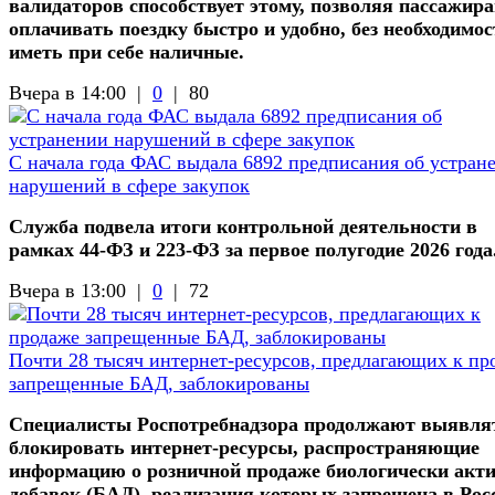
валидаторов способствует этому, позволяя пассажир
оплачивать поездку быстро и удобно, без необходимос
иметь при себе наличные.
Вчера в 14:00 |
0
|
80
С начала года ФАС выдала 6892 предписания об устран
нарушений в сфере закупок
Служба подвела итоги контрольной деятельности в
рамках 44-ФЗ и 223-ФЗ за первое полугодие 2026 года
Вчера в 13:00 |
0
|
72
Почти 28 тысяч интернет-ресурсов, предлагающих к пр
запрещенные БАД, заблокированы
Специалисты Роспотребнадзора продолжают выявля
блокировать интернет-ресурсы, распространяющие
информацию о розничной продаже биологически акт
добавок (БАД), реализация которых запрещена в Рос