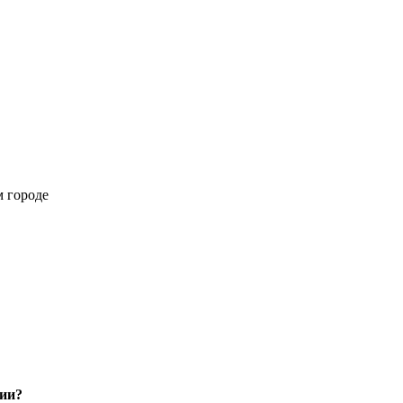
м городе
нии?