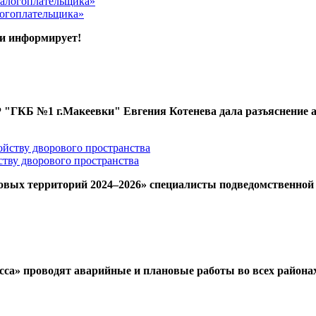
логоплательщика»
ки информирует!
 "ГКБ №1 г.Макеевки" Евгения Котенева дала разъяснение а
тву дворового пространства
мовых территорий 2024–2026» специалисты подведомственн
са» проводят аварийные и плановые работы во всех районах