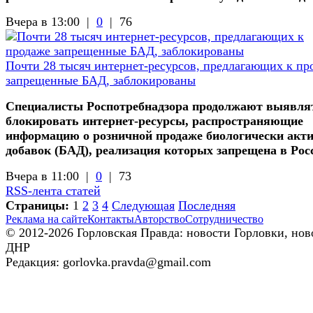
Вчера в 13:00 |
0
|
76
Почти 28 тысяч интернет-ресурсов, предлагающих к пр
запрещенные БАД, заблокированы
Специалисты Роспотребнадзора продолжают выявля
блокировать интернет-ресурсы, распространяющие
информацию о розничной продаже биологически акт
добавок (БАД), реализация которых запрещена в Рос
Вчера в 11:00 |
0
|
73
RSS-лента статей
Страницы:
1
2
3
4
Следующая
Последняя
Реклама на сайте
Контакты
Авторство
Сотрудничество
© 2012-2026 Горловская Правда: новости Горловки, нов
ДНР
Редакция: gorlovka.pravda@gmail.com