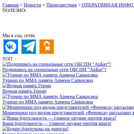
Главная
>
Новости
>
Происшествия
>
ОПЕРАТИВНАЯ ИНФОРМАЦИ
ПОЛЕЗНО:
Мы в соц. сетях
ТОП
Подпишись на социальные сети ОБСПН "АрБат"!
Турнир по ММА памяти Армена Саркисяна
Вечная память Герою
Турнир по ММА памяти Армена Саркисяна
Мошенники под видом представителей «Феникса» рассылают 
Ваша бдительность — главное оружие против врага!