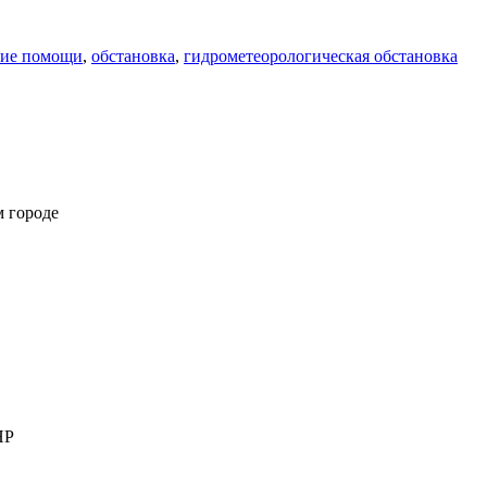
ние помощи
,
обстановка
,
гидрометеорологическая обстановка
м городе
НР