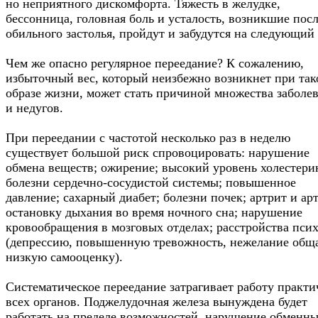
но неприятного дискомфорта. Тяжесть в желудке,
бессонница, головная боль и усталость, возникшие пос
обильного застолья, пройдут и забудутся на следующий 
Чем же опасно регулярное переедание? К сожалению,
избыточный вес, который неизбежно возникнет при так
образе жизни, может стать причиной множества заболе
и недугов.
При переедании с частотой несколько раз в неделю
существует большой риск спровоцировать: нарушение
обмена веществ; ожирение; высокий уровень холестери
болезни сердечно-сосудистой системы; повышенное
давление; сахарный диабет; болезни почек; артрит и арт
остановку дыхания во время ночного сна; нарушение
кровообращения в мозговых отделах; расстройства пси
(депрессию, повышенную тревожность, нежелание обща
низкую самооценку).
Систематическое переедание затрагивает работу практи
всех органов. Поджелудочная железа вынуждена будет
работать на пределе возможностей, нарушение обменн