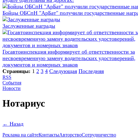
Будьте бдительны на дорогах!
Бойцы ОБСпН "АрБат" получили государственные нагр
Заслуженные награды
Госавтоинспекция информирует об ответственности за
несвоевременную замену водительских удостоверений,
документов и номерных знаков
Страницы:
1
2
3
4
Следующая
Последняя
RSS
События
Новости
Нотариус
← Назад
Реклама на сайте
Контакты
Авторство
Сотрудничество