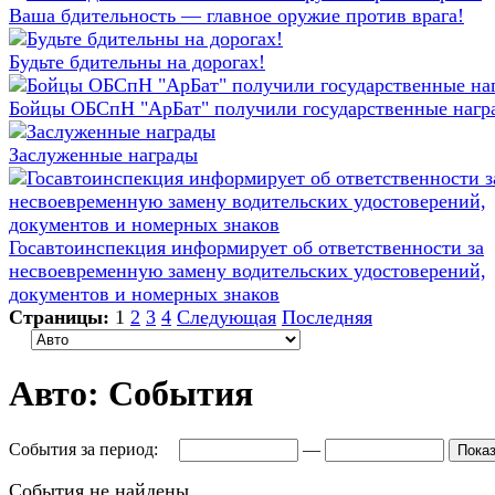
Ваша бдительность — главное оружие против врага!
Будьте бдительны на дорогах!
Бойцы ОБСпН "АрБат" получили государственные нагр
Заслуженные награды
Госавтоинспекция информирует об ответственности за
несвоевременную замену водительских удостоверений,
документов и номерных знаков
Страницы:
1
2
3
4
Следующая
Последняя
Авто: События
События за период:
—
События не найдены