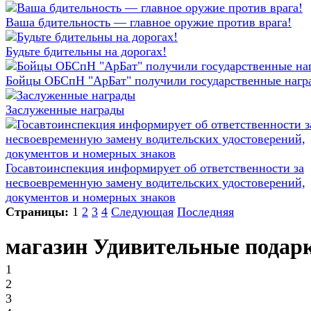
Ваша бдительность — главное оружие против врага!
Будьте бдительны на дорогах!
Бойцы ОБСпН "АрБат" получили государственные нагр
Заслуженные награды
Госавтоинспекция информирует об ответственности за
несвоевременную замену водительских удостоверений,
документов и номерных знаков
Страницы:
1
2
3
4
Следующая
Последняя
магазин Удивительные подар
1
2
3