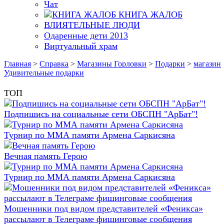
Чат
КНИГА ЖАЛОБ
ВЛИЯТЕЛЬНЫЕ ЛЮДИ
Одаренные дети 2013
Виртуальный храм
Главная
>
Справка
>
Магазины Горловки
>
Подарки
>
магазин
Удивительные подарки
ТОП
Подпишись на социальные сети ОБСПН "АрБат"!
Турнир по ММА памяти Армена Саркисяна
Вечная память Герою
Турнир по ММА памяти Армена Саркисяна
Мошенники под видом представителей «Феникса»
рассылают в Телеграме фишинговые сообщения