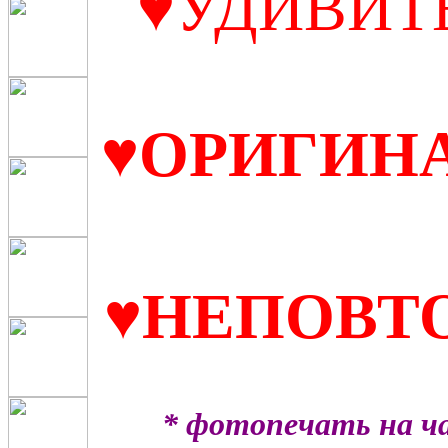
♥
У
ДИВИТ
♥
ОРИГИН
♥
НЕПОВТ
* фотопечать на ч