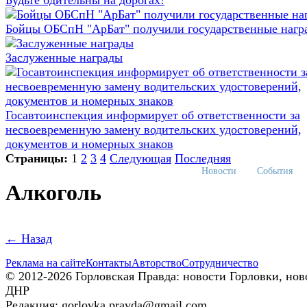
Будьте бдительны на дорогах!
Бойцы ОБСпН "АрБат" получили государственные нагр
Заслуженные награды
Госавтоинспекция информирует об ответственности за
несвоевременную замену водительских удостоверений,
документов и номерных знаков
Страницы:
1
2
3
4
Следующая
Последняя
Новости
События
Алкоголь
← Назад
Реклама на сайте
Контакты
Авторство
Сотрудничество
© 2012-2026 Горловская Правда: новости Горловки, нов
ДНР
Редакция: gorlovka.pravda@gmail.com