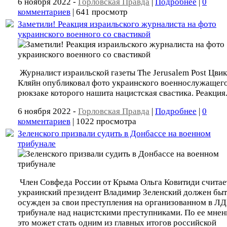
6 ноября 2022 -
Горловская Правда
|
Подробнее
|
0
комментариев
| 641 просмотр
Заметили! Реакция израильского журналиста на фото
украинского военного со свастикой
Журналист израильской газеты The Jerusalem Post Цви
Кляйн опубликовал фото украинского военнослужащего
рюкзаке которого нашита нацистская свастика. Реакция
6 ноября 2022 -
Горловская Правда
|
Подробнее
|
0
комментариев
| 1022 просмотра
Зеленского призвали судить в Донбассе на военном
трибунале
Член Совфеда России от Крыма Ольга Ковитиди считает
украинский президент Владимир Зеленский должен быт
осужден за свои преступления на организованном в Л
трибунале над нацистскими преступниками. По ее мнен
это может стать одним из главных итогов российской