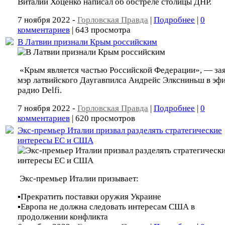
Виталий Хоценко написал об обстреле столицы ДНР.
7 ноября 2022 -
Горловская Правда
|
Подробнее
|
0
комментариев
| 643 просмотра
В Латвии признали Крым российским
«Крым является частью Российской Федерации», — за
мэр латвийского Даугавпилса Андрейс Элксниньш в эф
радио Delfi.
7 ноября 2022 -
Горловская Правда
|
Подробнее
|
0
комментариев
| 620 просмотров
Экс-премьер Италии призвал разделять стратегические
интересы ЕС и США
Экс-премьер Италии призывает:
▪️Прекратить поставки оружия Украине
▪️Европа не должна следовать интересам США в
продолжении конфликта