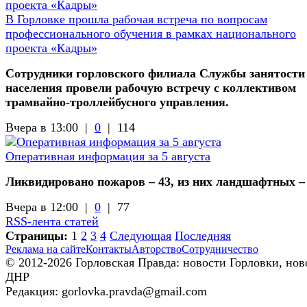
В Горловке прошла рабочая встреча по вопросам
профессионального обучения в рамках национального
проекта «Кадры»
Сотрудники горловского филиала Службы занятости
населения провели рабочую встречу с коллективом
трамвайно-троллейбусного управления.
Вчера в 13:00 |
0
|
114
Оперативная информация за 5 августа
Ликвидировано пожаров – 43, из них ландшафтных –
Вчера в 12:00 |
0
|
77
RSS-лента статей
Страницы:
1
2
3
4
Следующая
Последняя
Реклама на сайте
Контакты
Авторство
Сотрудничество
© 2012-2026 Горловская Правда: новости Горловки, нов
ДНР
Редакция: gorlovka.pravda@gmail.com