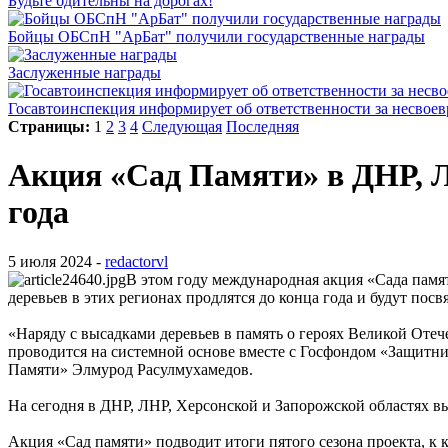
Будьте бдительны на дорогах!
Бойцы ОБСпН "АрБат" получили государственные награды
Заслуженные награды
Госавтоинспекция информирует об ответственности за несвое
Страницы:
1
2
3
4
Следующая
Последняя
Акция «Сад Памяти» в ДНР, Л
года
5 июля 2024 -
redactorvl
В этом году международная акция «Сада памя
деревьев в этих регионах продлятся до конца года и будут по
«Наряду с высадками деревьев в память о героях Великой Оте
проводится на системной основе вместе с Госфондом «Защитни
Памяти» Элмурод Расулмухамедов.
На сегодня в ДНР, ЛНР, Херсонской и Запорожской областях вы
Акция «Сад памяти» подводит итоги пятого сезона проекта, к 