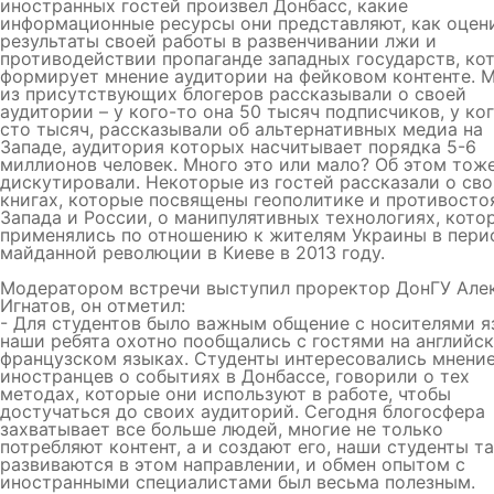
иностранных гостей произвел Донбасс, какие
информационные ресурсы они представляют, как оцен
результаты своей работы в развенчивании лжи и
противодействии пропаганде западных государств, ко
формирует мнение аудитории на фейковом контенте. 
из присутствующих блогеров рассказывали о своей
аудитории – у кого-то она 50 тысяч подписчиков, у ко
сто тысяч, рассказывали об альтернативных медиа на
Западе, аудитория которых насчитывает порядка 5-6
миллионов человек. Много это или мало? Об этом тож
дискутировали. Некоторые из гостей рассказали о св
книгах, которые посвящены геополитике и противост
Запада и России, о манипулятивных технологиях, кото
применялись по отношению к жителям Украины в пери
майданной революции в Киеве в 2013 году.
Модератором встречи выступил проректор ДонГУ Але
Игнатов, он отметил:
- Для студентов было важным общение с носителями я
наши ребята охотно пообщались с гостями на английс
французском языках. Студенты интересовались мнени
иностранцев о событиях в Донбассе, говорили о тех
методах, которые они используют в работе, чтобы
достучаться до своих аудиторий. Сегодня блогосфера
захватывает все больше людей, многие не только
потребляют контент, а и создают его, наши студенты т
развиваются в этом направлении, и обмен опытом с
иностранными специалистами был весьма полезным.