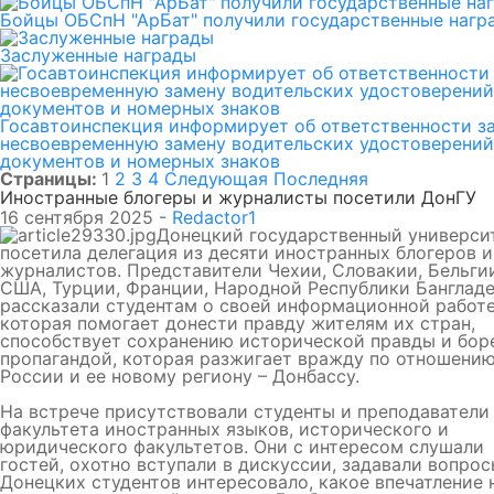
Бойцы ОБСпН "АрБат" получили государственные нагр
Заслуженные награды
Госавтоинспекция информирует об ответственности з
несвоевременную замену водительских удостоверений
документов и номерных знаков
Страницы:
1
2
3
4
Следующая
Последняя
Иностранные блогеры и журналисты посетили ДонГУ
16 сентября 2025 -
Redactor1
Донецкий государственный универси
посетила делегация из десяти иностранных блогеров и
журналистов. Представители Чехии, Словакии, Бельги
США, Турции, Франции, Народной Республики Банглад
рассказали студентам о своей информационной работе
которая помогает донести правду жителям их стран,
способствует сохранению исторической правды и бор
пропагандой, которая разжигает вражду по отношению
России и ее новому региону – Донбассу.
На встрече присутствовали студенты и преподаватели
факультета иностранных языков, исторического и
юридического факультетов. Они с интересом слушали
гостей, охотно вступали в дискуссии, задавали вопрос
Донецких студентов интересовало, какое впечатление 