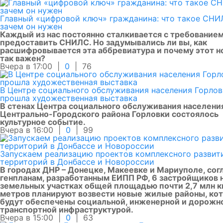
Главный «цифровой ключ» гражданина: что такое СНИ
зачем он нужен
Каждый из нас постоянно сталкивается с требование
предоставить СНИЛС. Но задумывались ли вы, как
расшифровывается эта аббревиатура и почему этот 
так важен?
Вчера в 17:00 |
0
|
76
В Центре социального обслуживания населения Горло
прошла художественная выставка
В стенах Центра социального обслуживания населени
Центрально-Городского района Горловки состоялось
культурное событие.
Вчера в 16:00 |
0
|
99
Запускаем реализацию проектов комплексного развит
территорий в Донбассе и Новороссии
В городах ДНР – Донецке, Макеевке и Мариуполе, сог
генпланам, разработанным ЕИПП РФ, 6 застройщиков 
земельных участках общей площадью почти 2,7 млн к
метров планируют возвести новые жилые районы, ко
будут обеспечены социальной, инженерной и дорожн
транспортной инфраструктурой.
Вчера в 15:00 |
0
|
63