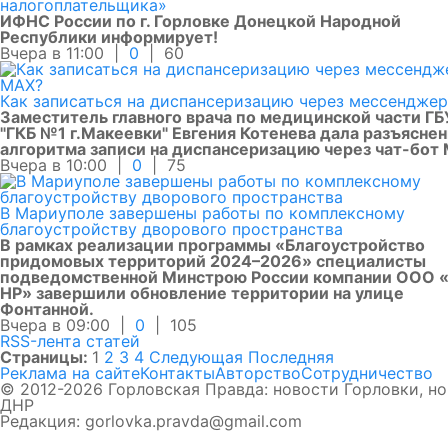
налогоплательщика»
ИФНС России по г. Горловке Донецкой Народной
Республики информирует!
Вчера в 11:00 |
0
|
60
Как записаться на диспансеризацию через мессендже
Заместитель главного врача по медицинской части Г
"ГКБ №1 г.Макеевки" Евгения Котенева дала разъясне
алгоритма записи на диспансеризацию через чат-бот
Вчера в 10:00 |
0
|
75
В Мариуполе завершены работы по комплексному
благоустройству дворового пространства
В рамках реализации программы «Благоустройство
придомовых территорий 2024–2026» специалисты
подведомственной Минстрою России компании ООО 
НР» завершили обновление территории на улице
Фонтанной.
Вчера в 09:00 |
0
|
105
RSS-лента статей
Страницы:
1
2
3
4
Следующая
Последняя
Реклама на сайте
Контакты
Авторство
Сотрудничество
© 2012-2026 Горловская Правда: новости Горловки, н
ДНР
Редакция: gorlovka.pravda@gmail.com