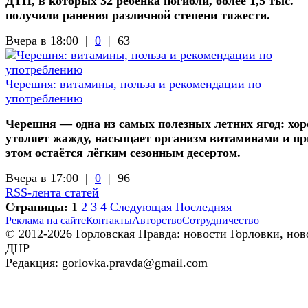
ДТП, в которых 32 ребенка погибли, более 1,5 тыс.
получили ранения различной степени тяжести.
Вчера в 18:00 |
0
|
63
Черешня: витамины, польза и рекомендации по
употреблению
Черешня — одна из самых полезных летних ягод: хо
утоляет жажду, насыщает организм витаминами и пр
этом остаётся лёгким сезонным десертом.
Вчера в 17:00 |
0
|
96
RSS-лента статей
Страницы:
1
2
3
4
Следующая
Последняя
Реклама на сайте
Контакты
Авторство
Сотрудничество
© 2012-2026 Горловская Правда: новости Горловки, нов
ДНР
Редакция: gorlovka.pravda@gmail.com