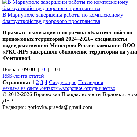
В Мариуполе завершены работы по комплексному
благоустройству дворового пространства
В рамках реализации программы «Благоустройство
придомовых территорий 2024–2026» специалисты
подведомственной Минстрою России компании ООО
«РКС-НР» завершили обновление территории на ули
Фонтанной.
Вчера в 09:00 |
0
|
101
RSS-лента статей
Страницы:
1
2
3
4
Следующая
Последняя
Реклама на сайте
Контакты
Авторство
Сотрудничество
© 2012-2026 Горловская Правда: новости Горловки, нов
ДНР
Редакция: gorlovka.pravda@gmail.com