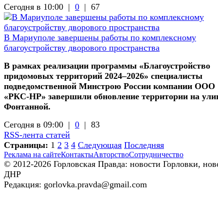
Сегодня в 10:00 |
0
|
67
В Мариуполе завершены работы по комплексному
благоустройству дворового пространства
В рамках реализации программы «Благоустройство
придомовых территорий 2024–2026» специалисты
подведомственной Минстрою России компании ООО
«РКС-НР» завершили обновление территории на ули
Фонтанной.
Сегодня в 09:00 |
0
|
83
RSS-лента статей
Страницы:
1
2
3
4
Следующая
Последняя
Реклама на сайте
Контакты
Авторство
Сотрудничество
© 2012-2026 Горловская Правда: новости Горловки, нов
ДНР
Редакция: gorlovka.pravda@gmail.com