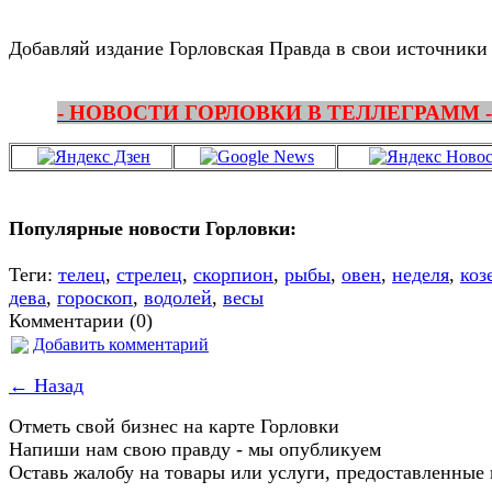
Добавляй издание Горловская Правда в свои источники
- НОВОСТИ ГОРЛОВКИ В ТЕЛЛЕГРАММ -
Популярные новости Горловки:
Теги:
телец
,
стрелец
,
скорпион
,
рыбы
,
овен
,
неделя
,
коз
дева
,
гороскоп
,
водолей
,
весы
Комментарии (0)
Добавить комментарий
← Назад
Отметь свой бизнес на карте Горловки
Напиши нам свою правду - мы опубликуем
Оставь жалобу на товары или услуги, предоставленные 