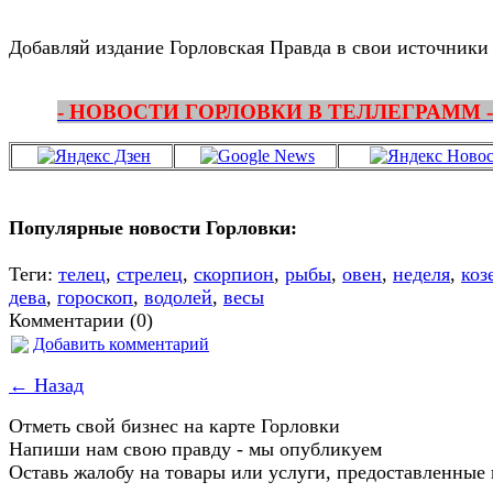
Добавляй издание Горловская Правда в свои источники
- НОВОСТИ ГОРЛОВКИ В ТЕЛЛЕГРАММ -
Популярные новости Горловки:
Теги:
телец
,
стрелец
,
скорпион
,
рыбы
,
овен
,
неделя
,
коз
дева
,
гороскоп
,
водолей
,
весы
Комментарии (0)
Добавить комментарий
← Назад
Отметь свой бизнес на карте Горловки
Напиши нам свою правду - мы опубликуем
Оставь жалобу на товары или услуги, предоставленные 