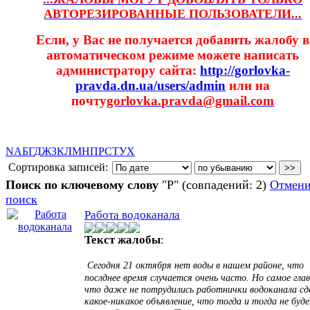
АВТОРЕЗИРОВАННЫЕ ПОЛЬЗОВАТЕЛИ...
Если, у Вас не получается добавить жалобу в
автоматическом режиме можете написать
администратору сайта:
http://gorlovka-
pravda.dn.ua/users/admin
или на
почту
gorlovka.pravda@gmail.com
N
А
Б
Г
Д
Ж
З
К
Л
М
Н
П
Р
С
Т
У
Х
Сортировка записей:
Поиск по ключевому слову
"Р" (совпадений: 2)
Отмени
поиск
Работа водоканала
Текст жалобы
:
Сегодня 21 октября нет воды в нашем районе, что
послднее время случается очень часто. Но самое глав
что даже не потрудились работнички водоканала сд
какое-никакое объявление, что тогда и тогда не буд