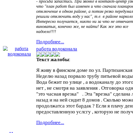
- просьба запастись. При звонке в контакт-центр узн
что "план работ был изменен и что сначала планиро
отключение в одном районе, а потом резко передумал
решили отключить воду у нас", т.е. в районе нарколо
Интересно получается, никто ни за что не отвечает
виноватых, конечно же, не найти! Как же это все
надоело!!!!
Подробнее...
работа водоконала
Текст жалобы
:
Я живу в финском доме по ул. Партизанская 
Неделю назад порвало трубу питьевой воды 
Вода бежит по улице , а водоканалу до этог
нет , не смотря на заявления . Отговорка од
"это часная врезка" . Эта "врезка" сделана 
назад и на ней сидит 8 домов . Сколько мож
продолжатса этот бардак ? Если я плачу ден
предоставленную услсгу , которую не полу
Подробнее...