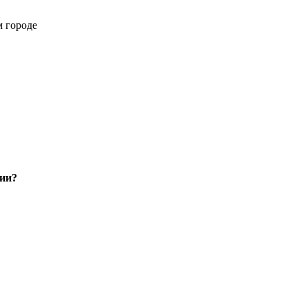
м городе
нии?