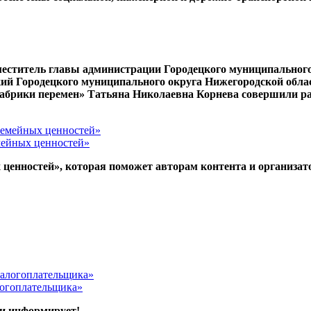
меститель главы администрации Городецкого муниципальног
ий Городецкого муниципального округа Нижегородской облас
Фабрики перемен» Татьяна Николаевна Корнева совершили ра
емейных ценностей»
ценностей», которая поможет авторам контента и организат
логоплательщика»
ки информирует!