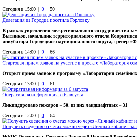
Сегодня в 15:00 |
0
|
50
Делегация из Городца посетила Горловку
В рамках укрепления межрегионального сотрудничества за
Вытников, начальник территориального отдела Ковригинск
инкубатора Городецкого муниципального округа, тренер «
Сегодня в 14:00 |
0
|
66
Стартовал прием заявок на участие в проекте «Лаборатория с
Открыт прием заявок в программу «Лаборатория семейных 
Сегодня в 13:00 |
0
|
61
Оперативная информация за 6 августа
Ликвидировано пожаров – 50, из них ландшафтных – 31
Сегодня в 12:00 |
0
|
64
Получить сведения о счетах можно через «Личный кабинет на
ИФНС России по г. Горловке Донецкой Народной Республи