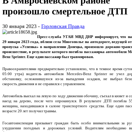
В Амвросиевском районе
произошло смертельное ДТП
30 января 2023 -
Горловская Правда
Пресс-служба УГАИ МВД ДНР информирует, что на
29 января 2023 года, вблизи села Многополье на автодороге, ведущей от
пропуска «Успенка» в направлении Донецка, произошло дорожно-транс
происшествие, в результате которого погибла пассажирка автомобиля Me
Benz Sprinter. Еще один пассажир был травмирован.
Правоохранителями предварительно установлено, что в темное время суток
05:00 утра) водитель автомобиля Mercedes-Benz Sprinter не учел д
обстановку, осложнившуюся из-за выпадения осадков, не выбрал без
скорость движения и не справился с управлением.
Автомобиль выехал на левую по ходу движения обочину, съехал в кювет и 
наезд на дерево, после чего опрокинулся. В результате ДТП погибла 55
женщина, находившаяся в салоне транспортного средства. Еще один пас
возрасте 20 лет получил травмы.
Госавтоинспекция призывает граждан быть особо внимательными за ру
ухудшении погодных и дорожных условий. Водителям необходимо в