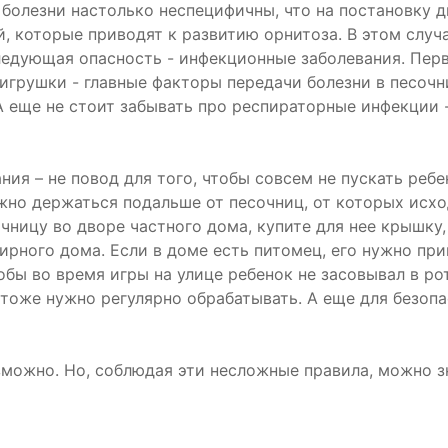
 болезни настолько неспецифичны, что на постановку 
, которые приводят к развитию орнитоза. В этом случ
Следующая опасность - инфекционные заболевания. Перв
 игрушки - главные факторы передачи болезни в песочн
А еще не стоит забывать про респираторные инфекции -
я – не повод для того, чтобы совсем не пускать ребе
но держаться подальше от песочниц, от которых исход
чницу во дворе частного дома, купите для нее крышку
ного дома. Если в доме есть питомец, его нужно прив
тобы во время игры на улице ребенок не засовывал в ро
 тоже нужно регулярно обрабатывать. А еще для безоп
зможно. Но, соблюдая эти несложные правила, можно з