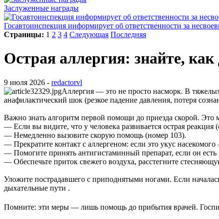
Заслуженные награды
Госавтоинспекция информирует об ответственности за несвое
Страницы:
1
2
3
4
Следующая
Последняя
Острая аллергия: знайте, как
9 июля 2026 -
redactorvl
Аллергия — это не просто насморк. В тяжелых 
анафилактический шок (резкое падение давления, потеря сознан
Важно знать алгоритм первой помощи до приезда скорой. Это 
— Если вы видите, что у человека развивается острая реакция 
— Немедленно вызовите скорую помощь (номер 103).
— Прекратите контакт с аллергеном: если это укус насекомого
— Помогите принять антигистаминный препарат, если он есть п
— Обеспечьте приток свежего воздуха, расстегните стесняющу
Уложите пострадавшего с приподнятыми ногами. Если началась
дыхательные пути .
Помните: эти меры — лишь помощь до прибытия врачей. Госпита