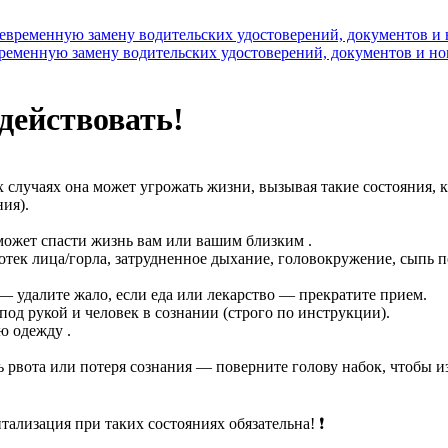
временную замену водительских удостоверений, документов и н
 действовать!
случаях она может угрожать жизни, вызывая такие состояния, ка
ия).
может спасти жизнь вам или вашим близким .
(отек лица/горла, затрудненное дыхание, головокружение, сыпь п
 — удалите жало, если еда или лекарство — прекратите прием.
од рукой и человек в сознании (строго по инструкции).
ю одежду .
 рвота или потеря сознания — поверните голову набок, чтобы и
лизация при таких состояниях обязательна! ❗️