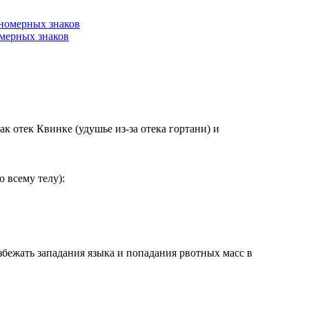
омерных знаков
к отек Квинке (удушье из-за отека гортани) и
о всему телу):
збежать западания языка и попадания рвотных масс в